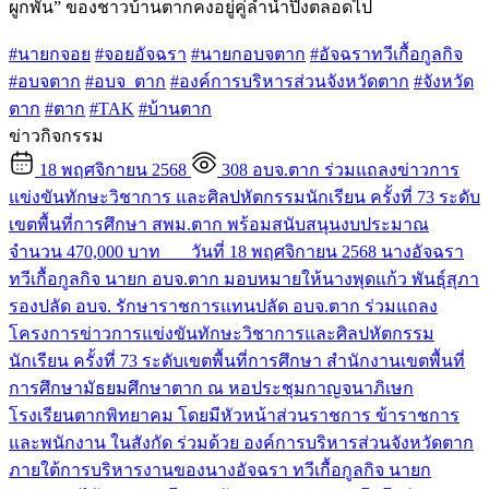
ผูกพัน” ของชาวบ้านตากคงอยู่คู่ลำน้ำปิงตลอดไป
#นายกจอย
#จอยอัจฉรา
#นายกอบจตาก
#อัจฉราทวีเกื้อกูลกิจ
#อบจตาก
#อบจ_ตาก
#องค์การบริหารส่วนจังหวัดตาก
#จังหวัด
ตาก
#ตาก
#TAK
#บ้านตาก
ข่าวกิจกรรม
18 พฤศจิกายน 2568
308
อบจ.ตาก ร่วมแถลงข่าวการ
แข่งขันทักษะวิชาการ และศิลปหัตกรรมนักเรียน ครั้งที่ 73 ระดับ
เขตพื้นที่การศึกษา สพม.ตาก พร้อมสนับสนุนงบประมาณ
จำนวน 470,000 บาท
วันที่ 18 พฤศจิกายน 2568 นางอัจฉรา
ทวีเกื้อกูลกิจ นายก อบจ.ตาก มอบหมายให้นางพุดแก้ว พันธุ์สุภา
รองปลัด อบจ. รักษาราชการแทนปลัด อบจ.ตาก ร่วมแถลง
โครงการข่าวการแข่งขันทักษะวิชาการและศิลปหัตกรรม
นักเรียน ครั้งที่ 73 ระดับเขตพื้นที่การศึกษา สำนักงานเขตพื้นที่
การศึกษามัธยมศึกษาตาก ณ หอประชุมกาญจนาภิเษก
โรงเรียนตากพิทยาคม โดยมีหัวหน้าส่วนราชการ ข้าราชการ
และพนักงาน ในสังกัด ร่วมด้วย องค์การบริหารส่วนจังหวัดตาก
ภายใต้การบริหารงานของนางอัจฉรา ทวีเกื้อกูลกิจ นายก