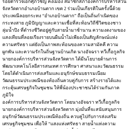
ร้อยตำรวจเอกศุภวิชญ์ คงเมือง สมาชิกสภาองค์การบริหารส่วน
จังหวัดตากอำเภอบ้านตาก เขต 2 ร่วมเป็นเกียรติในครั้งนี้ด้วย
ประเพณีลอยกระทง “อำเภอบ้านตาก” ถือเป็นถิ่นกำเนิดของ
กระทงสาย ภูมิปัญญาและความเชื่อที่สะท้อนวิถีชีวิตของชาว
ลุ่มน้ำปิง ที่ดำรงชีวิตอยู่คู่กับสายน้ำมาช้านาน ความงดงามของ
แสงเทียนที่ลอยเรียงรายบนผืนน้ำไม่เพียงเป็นสัญลักษณ์แห่ง
ความศรัทธา แต่ยังเป็นภาพสะท้อนของความสามัคคี ความ
ผูกพัน และความรักในถิ่นฐานบ้านเกิด นางอัจฉรา ทวีเกื้อกูลกิจ
นายกองค์การบริหารส่วนจังหวัดตาก ได้มีนโยบายด้านการ
พัฒนาเทคโนโลยีสารสนเทศ การศึกษา ศาสนาและวัฒนธรรม
โดยได้ดำเนินการส่งเสริมและอนุรักษ์ขนบธรรมเนียม
วัฒนธรรมประเพณีของท้องถิ่นควบคู่กับการ สร้างรายได้และ
กระตุ้นเศรษฐกิจในชุมชน ให้พี่น้องประชาชนได้ร่วมกันภาค
ภูมิใจ
องค์การบริหารส่วนจังหวัดตาก โดยนางอัจฉรา ทวีเกื้อกูลกิจ
นายกองค์การบริหารส่วนจังหวัดตาก มุ่งมั่นที่จะสนับสนุนการ
อนุรักษ์วัฒนธรรมประเพณีท้องถิ่น ควบคู่ไปกับการส่งเสริม
เศรษฐกิจชุมชน เพื่อให้ “แสงแห่งศรัทธา สายน้ำแห่งความ