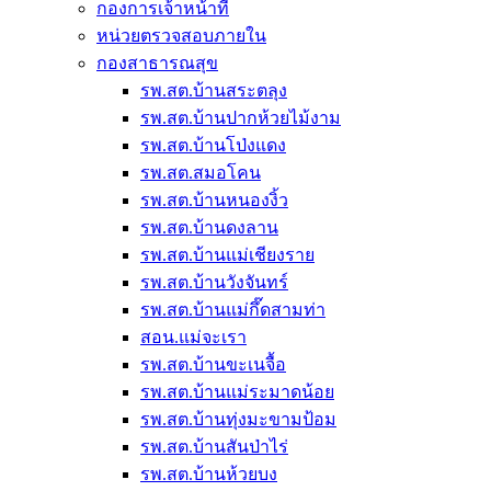
กองการเจ้าหน้าที่
หน่วยตรวจสอบภายใน
กองสาธารณสุข
รพ.สต.บ้านสระตลุง
รพ.สต.บ้านปากห้วยไม้งาม
รพ.สต.บ้านโป่งแดง
รพ.สต.สมอโคน
รพ.สต.บ้านหนองงิ้ว
รพ.สต.บ้านดงลาน
รพ.สต.บ้านแม่เชียงราย
รพ.สต.บ้านวังจันทร์
รพ.สต.บ้านแม่กึ๊ดสามท่า
สอน.แม่จะเรา
รพ.สต.บ้านขะเนจื้อ
รพ.สต.บ้านแม่ระมาดน้อย
รพ.สต.บ้านทุ่งมะขามป้อม
รพ.สต.บ้านสันป่าไร่
รพ.สต.บ้านห้วยบง