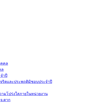
ุคคล
คล
จำปี
ุจริตและประพฤติมิชอบประจำปี
วามโปร่งใสภายในหน่วยงาน
บจ.ตาก