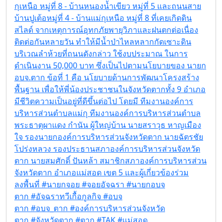
กุเหนือ หมู่ที่ 8 - บ้านหนองน้ำเขียว หมู่ที่ 5 และถนนสาย
บ้านปูเต้อหมู่ที่ 4 - บ้านแม่กุเหนือ หมู่ที่ 8 ที่เคยเกิดดิน
สไลด์ จากเหตุการณ์อุทกภัยพายุวิภาและฝนตกต่อเนื่อง
ติดต่อกันหลายวัน ทำให้มีน้ำป่าไหลหลากกัดเซาะดิน
บริเวณลำห้วยที่ถนนดังกล่าว ใช้งบประมาณ ในการ
ดำเนินงาน 50,000 บาท ซึ่งเป็นไปตามนโยบายของ นายก
อบจ.ตาก ข้อที่ 1 คือ นโยบายด้านการพัฒนาโครงสร้าง
พื้นฐาน เพื่อให้พี่น้องประชาชนในจังหวัดตากทั้ง 9 อำเภอ
มีชีวิตความเป็นอยู่ที่ดีขึ้นต่อไป โดยมี ทีมงานองค์การ
บริหารส่วนตำบลแม่กุ ทีมงานองค์การบริหารส่วนตำบล
พระธาตุผาแดง กำนัน ผู้ใหญ่บ้าน นายสราวุธ หาญเมือง
ใจ รองนายกองค์การบริหารส่วนจังหวัดตาก นายฉัตรชัย
โปร่งหลวง รองประธานสภาองค์การบริหารส่วนจังหวัด
ตาก นายสมศักดิ์ ปันหล้า สมาชิกสภาองค์การบริหารส่วน
จังหวัดตาก อำเภอแม่สอด เขต 5 และผู้เกี่ยวข้องร่วม
ลงพื้นที่ #นายกจอย #จอยอัจฉรา #นายกอบจ
ตาก #อัจฉราทวีเกื้อกูลกิจ #อบจ
ตาก #อบจ_ตาก #องค์การบริหารส่วนจังหวัด
ตาก #จังหวัดตาก #ตาก #TAK #แม่สอด