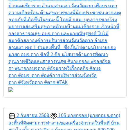
บ้านแม่เชียงราย อำเภอสามเงา จังหวัดตาก เพื่อบรรเทา
ความเดือดร้อน ด้านสุขภาพของพี่น้องประชาชน จากเหตุ
อุทกภัยที่เกิดขึ้นในขณะนี้ โดยมี อสม. บุคลากรของโรง
พยาบาลส่งเสริมสุขภาพตำบลบ้านแม่เชียงราย เจ้าหน้าที่
กองสาธารณสุข อบจ.ตาก และนายณัษฐพงศ์ ใบโม้
สมาชิกสภาองค์การบริหารส่วนจังหวัดตาก อำเภอ
สามเงา เขต 1 ร่วมลงพื้นที่ ซึ่งเป็นไปตามนโยบายของ
นายก อบจ.ตาก ข้อที่ 2 คือ นโยบายด้านการพัฒนา
คุณภาพชีวิตและสาธารณสุข #นายกจอย #จอยอัจฉ
รา #นายกอบจตาก #อัจฉราทวีเกื้อกูลกิจ #อบจ
ตาก #อบจ_ตาก #องค์การบริหารส่วนจังหวัด
ตาก #จังหวัดตาก #ตาก #TAK
2 กันยายน 2568
105
นายกจอย (นายกอบจ.ตาก)
ลงพื้นที่ติดตามการทำงานของเครื่องจักรกลในพื้นที่ บ้าน
ยางโองน้ำ ต.แม่สลิด อ.บ้านตาก งบประมาณ 320,000