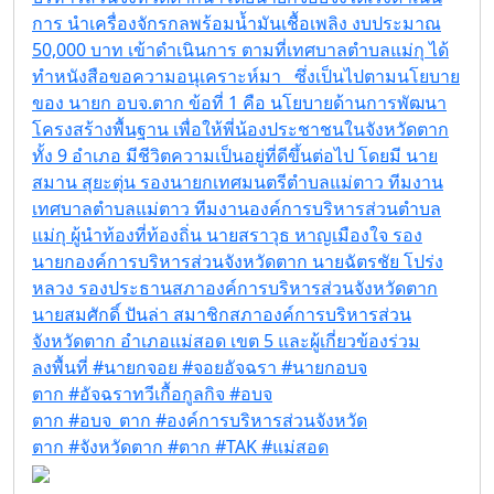
การ นำเครื่องจักรกลพร้อมน้ำมันเชื้อเพลิง งบประมาณ
50,000 บาท เข้าดำเนินการ ตามที่เทศบาลตำบลแม่กุ ได้
ทำหนังสือขอความอนุเคราะห์มา ซึ่งเป็นไปตามนโยบาย
ของ นายก อบจ.ตาก ข้อที่ 1 คือ นโยบายด้านการพัฒนา
โครงสร้างพื้นฐาน เพื่อให้พี่น้องประชาชนในจังหวัดตาก
ทั้ง 9 อำเภอ มีชีวิตความเป็นอยู่ที่ดีขึ้นต่อไป โดยมี นาย
สมาน สุยะตุ่น รองนายกเทศมนตรีตำบลแม่ตาว ทีมงาน
เทศบาลตำบลแม่ตาว ทีมงานองค์การบริหารส่วนตำบล
แม่กุ ผู้นำท้องที่ท้องถิ่น นายสราวุธ หาญเมืองใจ รอง
นายกองค์การบริหารส่วนจังหวัดตาก นายฉัตรชัย โปร่ง
หลวง รองประธานสภาองค์การบริหารส่วนจังหวัดตาก
นายสมศักดิ์ ปันล่า สมาชิกสภาองค์การบริหารส่วน
จังหวัดตาก อำเภอแม่สอด เขต 5 และผู้เกี่ยวข้องร่วม
ลงพื้นที่ #นายกจอย #จอยอัจฉรา #นายกอบจ
ตาก #อัจฉราทวีเกื้อกูลกิจ #อบจ
ตาก #อบจ_ตาก #องค์การบริหารส่วนจังหวัด
ตาก #จังหวัดตาก #ตาก #TAK #แม่สอด