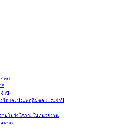
ุคคล
คล
จำปี
ุจริตและประพฤติมิชอบประจำปี
วามโปร่งใสภายในหน่วยงาน
บจ.ตาก