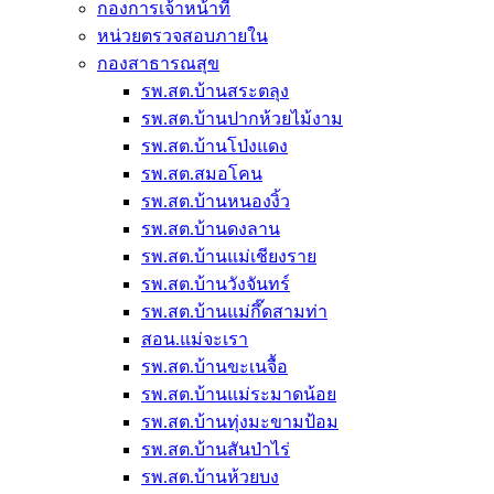
กองการเจ้าหน้าที่
หน่วยตรวจสอบภายใน
กองสาธารณสุข
รพ.สต.บ้านสระตลุง
รพ.สต.บ้านปากห้วยไม้งาม
รพ.สต.บ้านโป่งแดง
รพ.สต.สมอโคน
รพ.สต.บ้านหนองงิ้ว
รพ.สต.บ้านดงลาน
รพ.สต.บ้านแม่เชียงราย
รพ.สต.บ้านวังจันทร์
รพ.สต.บ้านแม่กึ๊ดสามท่า
สอน.แม่จะเรา
รพ.สต.บ้านขะเนจื้อ
รพ.สต.บ้านแม่ระมาดน้อย
รพ.สต.บ้านทุ่งมะขามป้อม
รพ.สต.บ้านสันป่าไร่
รพ.สต.บ้านห้วยบง