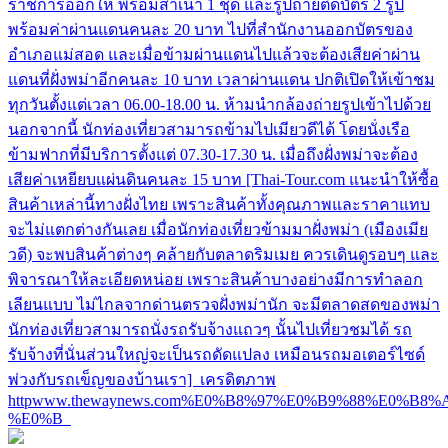
ราชการออกให้ พร้อมสำเนา 1 ชุด และรูปถ่ายติดบัตร 2 รูป
พร้อมค่าผ่านแดนคนละ 20 บาท ไปที่สำนักงานออกบัตรของ
อำเภอแม่สอด และเมื่อข้ามผ่านแดนไปแล้วจะต้องเสียค่าผ่าน
แดนที่ฝั่งพม่าอีกคนละ 10 บาท เวลาผ่านแดน ปกติเปิดให้เข้าชม
ทุกวันตั้งแต่เวลา 06.00-18.00 น. ห้ามนำกล้องถ่ายรูปเข้าไปด้วย
นอกจากนี้ นักท่องเที่ยวสามารถข้ามไปเมียวดีได้ โดยนั่งเรือ
ข้ามฟากที่มีบริการตั้งแต่ 07.30-17.30 น. เมื่อถึงฝั่งพม่าจะต้อง
เสียค่าเหยียบแผ่นดินคนละ 15 บาท [Thai-Tour.com แนะนำให้ซื้อ
สินค้าเหล่านี้ทางฝั่งไทย เพราะสินค้าทั้งคุณภาพและราคาแทบ
จะไม่แตกต่างกันเลย เมื่อนักท่องเที่ยวข้ามมาฝั่งพม่า (เมืองเมีย
วดี) จะพบสินค้าต่างๆ คล้ายกับตลาดริมเมย ควรเดินดูรอบๆ และ
พิจารณาให้ละเอียดหน่อย เพราะสินค้าบางอย่างมีการทำลอก
เลียนแบบ ไม่ไกลจากด่านตรวจฝั่งพม่านัก จะมีตลาดสดของพม่า
นักท่องเที่ยวสามารถนั่งรถรับจ้างแถวๆ นั้นไปเที่ยวชมได้ รถ
รับจ้างที่นั่นส่วนใหญ่จะเป็นรถดัดแปลง เหมือนรถมอเตอร์ไซด์
พ่วงกับรถเข็ญของบ้านเรา] เครดิตภาพ
httpwww.thewaynews.com%E0%B8%97%E0%B9%88%E0
%E0%B