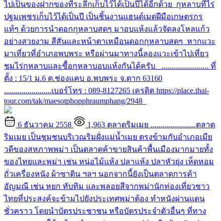
ไปเป็นของฝากของที่ระลึกเก็บไว้ได้เป็นปีได้อีกด้วย กุหลาบที่ไร่
ปฐมเพชรเก็บไว้ได้เป็นปี เป็นชิ้นงานแฮนด์เมดฝีมือเกษตรกร
แท้ๆ ด้วยการนำดอกกุหลาบสดๆ มาอบแห้งแล้วจัดลงโหลแก้ว
อย่างสวยงาม สีสันและหน้าตาเหมือนดอกกุหลาบสดๆ หากแวะ
มาเที่ยวที่อำเภอพบพระ หรือผ่านมาทางนี้ลองแวะเข้าไปเที่ยว
ชมไร่กุหลาบและซื้อกุหลาบอบแห้งกันได้ครับ ........................ ที่
ตั้ง : 15/1 ม.6 ต.ช่องแคบ อ.พบพระ จ.ตาก 63160
........................เบอร์โทร : 089-8127265 เครดิต https://place.thai-
tour.com/tak/maesotphopphraumphang/2948
6 ธันวาคม 2558
1,963
ตลาดริมเมย
.......................ตลาด
ริมเมย เป็นชุมชนบริเวณริมฝั่งแม่น้ำเมย ตรงข้ามกับอำเภอเมีย
วดีของสหภาพพม่า เป็นตลาดค้าขายสินค้าพื้นเมืองมากมายทั้ง
ของไทยและพม่า เช่น หน่อไม้แห้ง ปลาแห้ง ปลาหัวยุ่ง เห็ดหอม
ถั่วเครื่องหนัง ผ้าซาติน ฯลฯ นอกจากนี้ยังเป็นตลาดการค้า
อัญมณี เช่น หยก ทับทิม และพลอยสีจากพม่านักท่องเที่ยวชาว
ไทยที่ประสงค์จะข้ามไปยังประเทศพม่าต้อง ทำหนังผ่านแดน
ชั่วคราว โดยนำบัตรประชาชน หรือบัตรประจำตัวอื่นๆ ที่ทาง