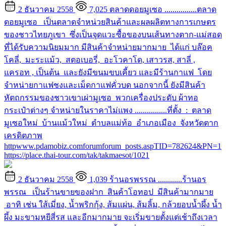
2 ธันวาคม 2558
7,025
ตลาดดอยมูเซอ
................ตลาด
ดอยมูเซอ เป็นตลาดจำหน่วยสินค้าและผลผลิตทางการเกษตร
ของชาวไทยภูเขา ซึ่งเป็นจุดแวะซื้อของบนเส้นทางตาก-แม่สอด
ที่ได้รับความนิยมมาก มีสินค้าจำหน่ายมากมาย ได้แก่ บล๊อค
โคลี่, มะระแม้ว, สตอเบอรี่, อะโวคาโด, เสาวรส, สาลี่ ,
แครอท , เป็นต้น และยังมีขนมขบเคี้ยว และมีร้านกาแฟ โดย
จำหน่ายกาแฟชงและเม็ดกาแฟคั่วบด นอกจากนี้ ยังมีสินค้า
หัตถกรรมของชาวเขาเผ่ามูเซอ พวกเครื่องประดับ ผ้าทอ
กระเป๋าต่างๆ จำหน่ายในราคาไม่แพง ................ที่ตั้ง : ตลาด
มูเซอใหม่ บ้านแม้วใหม่ ตำบลแม่ท้อ อำเภอเมือง จังหวัดตาก
เครดิตภาพ
httpwww.pdamobiz.comforumforum_posts.aspTID=782624&PN=1
https://place.thai-tour.com/tak/takmaesot/1021
2 ธันวาคม 2558
1,039
ร้านอรพรรณ
............ร้านอร
พรรณ เป็นร้านขายของฝาก สินค้าโอทอป มีสินค้ามากมาย
อาทิ เช่น ใส้เมี่ยง, น้ำพริกกุ้ง, ส้มแผ่น, ส้มลิ้ม, กล้วยอบน้ำผึ้ง น้ำ
ผึ้ง มะขามหยีสี่รส และอีกมากมาย จะเริ่มขายตั้งแต่เช้าถึงเวลา