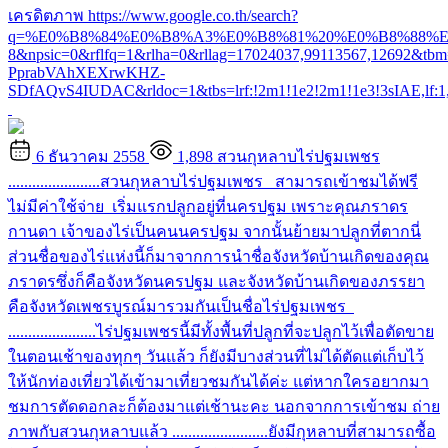
เครดิตภาพ https://www.google.co.th/search?
q=%E0%B8%84%E0%B8%A3%E0%B8%81%20%E0%B8%88%E0
8&npsic=0&rflfq=1&rlha=0&rllag=17024037,99113567,12692&t
PprabVAhXEXrwKHZ-
SDfAQvS4IUDAC&rldoc=1&tbs=lrf:!2m1!1e2!2m1!1e3!3sIAE,lf:1,l
6 ธันวาคม 2558
1,898
สวนกุหลาบไร่ปฐมเพชร
.......................สวนกุหลาบไร่ปฐมเพชร สามารถเข้าชมได้ฟรี
ไม่มีค่าใช้จ่าย เริ่มแรกปลูกอยู่ที่นครปฐม เพราะคุณภราดร
กานดา เจ้าของไร่เป็นคนนครปฐม จากนั้นย้ายมาปลูกที่ตากนี่
ส่วนชื่อของไร่แห่งนี้ก็มาจากการนำชื่อจังหวัดบ้านเกิดของคุณ
ภราดรซึ่งก็คือจังหวัดนครปฐม และจังหวัดบ้านเกิดของภรรยา
คือจังหวัดเพชรบูรณ์มารวมกันเป็นชื่อไร่ปฐมเพชร
......................ไร่ปฐมเพชรนี้มีทั้งพื้นที่ปลูกที่จะปลูกไว้เพื่อตัดขาย
ในตอนเช้าของทุกๆ วันแล้ว ก็ยังมีบางส่วนที่ไม่ได้ตัดแต่เก็บไว้
ให้นักท่องเที่ยวได้เข้ามาเที่ยวชมกันได้ค่ะ แต่หากใครอยากมา
ชมการตัดดอกละก็ต้องมาแต่เช้านะคะ นอกจากการเข้าชม ถ่าย
ภาพกับสวนกุหลาบแล้ว ........................ยังมีกุหลาบที่สามารถซื้อ