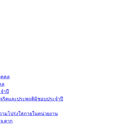
ุคคล
คล
จำปี
ุจริตและประพฤติมิชอบประจำปี
วามโปร่งใสภายในหน่วยงาน
บจ.ตาก